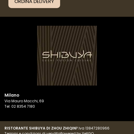
ORDINA DELIVERY
Milano
Via Mauro Macchi
,
69
Tel: 02 8354 7180
RISTORANTE SHIBUYA DI ZHOU ZHIQIN
P.Iva
13847280966
Termini e condizioni di vendita
Powered by YellGO